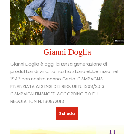
Gianni Doglia
Gianni Doglia è oggi la terza generazione di
produttori di vino. La nostra storia ebbe inizio nel
1947 con nostro nonno Genio. CAMPAGNA
FINANZIATA AI SENSI DEL REG. UE N. 1308/2013
CAMPAIGN FINANCED ACCORDING TO EU
REGULATION N. 1308/2013
Scheda