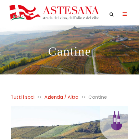
Cantine
Tutti i soci
>>
Azienda / Altro
>>
Cantine