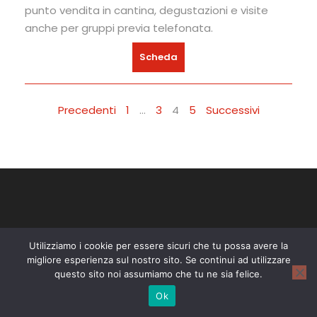
punto vendita in cantina, degustazioni e visite
anche per gruppi previa telefonata.
Scheda
Precedenti
1
…
3
4
5
Successivi
Utilizziamo i cookie per essere sicuri che tu possa avere la
migliore esperienza sul nostro sito. Se continui ad utilizzare
questo sito noi assumiamo che tu ne sia felice.
Le migliori destinazioni scelte per te da
Astesana.
Ok
Contatti