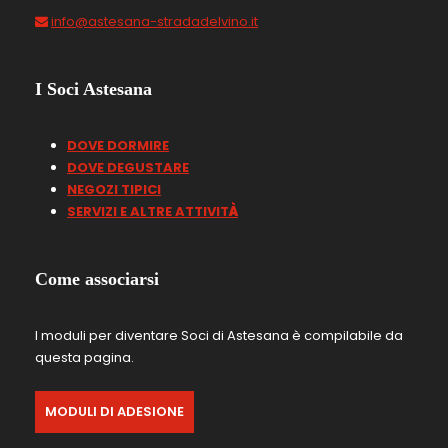
info@astesana-stradadelvino.it
I Soci Astesana
DOVE DORMIRE
DOVE DEGUSTARE
NEGOZI TIPICI
SERVIZI E ALTRE ATTIVIT
À
Come associarsi
I moduli per diventare Soci di Astesana è compilabile da
questa pagina.
MODULI DI ADESIONE