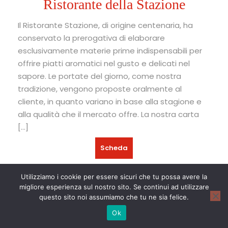
Ristorante della Stazione
Il Ristorante Stazione, di origine centenaria, ha
conservato la prerogativa di elaborare
esclusivamente materie prime indispensabili per
offrire piatti aromatici nel gusto e delicati nel
sapore. Le portate del giorno, come nostra
tradizione, vengono proposte oralmente al
cliente, in quanto variano in base alla stagione e
alla qualità che il mercato offre. La nostra carta
[…]
Scheda
Utilizziamo i cookie per essere sicuri che tu possa avere la
1
2
Successivi
migliore esperienza sul nostro sito. Se continui ad utilizzare
questo sito noi assumiamo che tu ne sia felice.
Ok