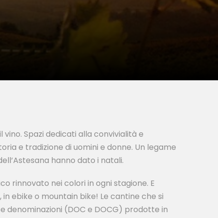
 vino. Spazi dedicati alla convivialità e
toria e tradizione di uomini e donne. Un legame
dell’Astesana hanno dato i natali.
co rinnovato nei colori in ogni stagione. E
 in ebike o mountain bike! Le cantine che si
erose denominazioni (DOC e DOCG) prodotte in