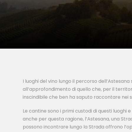
I luoghi del vino lungo il percorso dell’Astesana 
all’approfondimento di quello che, per il terri
inscindibile che ben ha saputo raccontare nei suo
Le cantine sono i primi custodi di questi luoghi 
anche per questa ragione, l’Astesana, una Strada
possono incontrare lungo la Strada offrono l’o