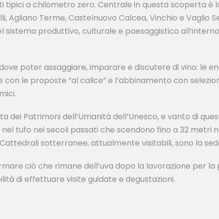
ipici a chilometro zero. Centrale in questa scoperta è la
i, Agliano Terme, Castelnuovo Calcea, Vinchio e Vaglio Se
l sistema produttivo, culturale e paesaggistico all’interno
hi dove poter assaggiare, imparare e discutere di vino: le
e con le proposte “al calice” e l’abbinamento con selezio
mici.
sta dei Patrimoni dell’Umanità dell’Unesco, e vanto di ques
te nel tufo nei secoli passati che scendono fino a 32 metri
o Cattedrali sotterranee, attualmente visitabili, sono la se
rmare ciò che rimane dell’uva dopo la lavorazione per la pr
lità di effettuare visite guidate e degustazioni.