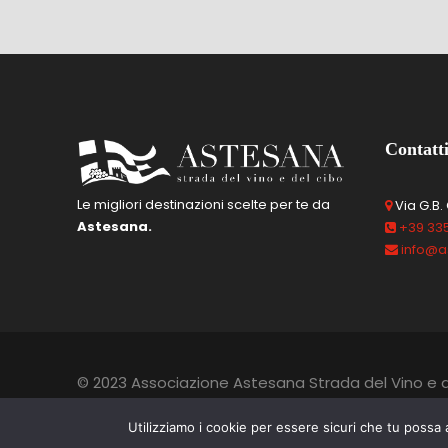
Contatt
Le migliori destinazioni scelte per te da
Via G.B. 
Astesana.
+39 335
info@a
© 2023 Associazione Astesana Strada del Vino e d
Photo by
Andrea Pesce
,
Franco Bello
Utilizziamo i cookie per essere sicuri che tu possa 