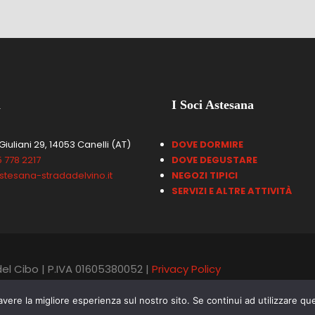
i
I Soci Astesana
Giuliani 29, 14053 Canelli (AT)
DOVE DORMIRE
 778 2217
DOVE DEGUSTARE
stesana-stradadelvino.it
NEGOZI TIPICI
SERVIZI E ALTRE ATTIVIT
À
el Cibo | P.IVA 01605380052 |
Privacy Policy
avere la migliore esperienza sul nostro sito. Se continui ad utilizzare qu