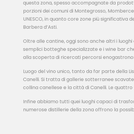
questa zona, spesso accompagnate da prodotti t
porzioni dei comuni di Montegrosso, Mombercell
UNESCO, in quanto core zone più significativa de
Barbera d’Asti.
Oltre alle cantine, oggi sono anche altri i luog
semplici botteghe specializzate e i wine bar ch
alla scoperta di ricercati percorsi enogastrono
Luogo del vino unico, tanto da far parte della Li
Canelli. Si tratta di gallerie sotterranee scava
collina canellese e la città di Canelli. Le quattr
Infine abbiamo tutti quei luoghi capaci di trasfo
numerose distillerie della zona offrono la possibi