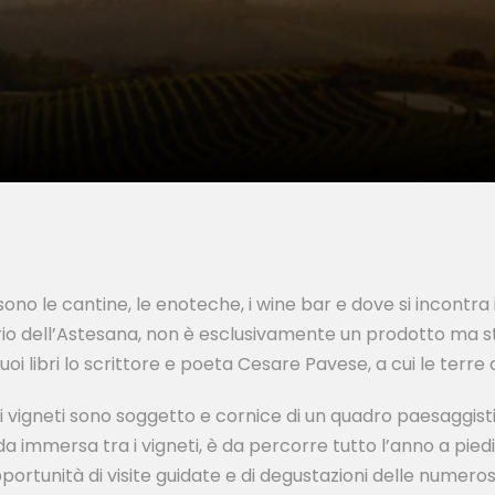
sono le cantine, le enoteche, i wine bar e dove si incontra il
torio dell’Astesana, non è esclusivamente un prodotto ma s
i libri lo scrittore e poeta Cesare Pavese, a cui le terre 
e i vigneti sono soggetto e cornice di un quadro paesaggisti
 immersa tra i vigneti, è da percorre tutto l’anno a piedi,
pportunità di visite guidate e di degustazioni delle num