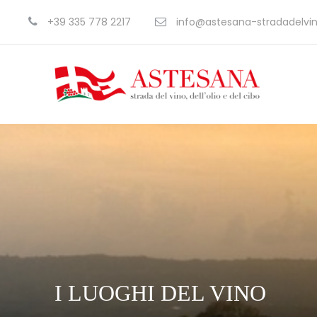
+39 335 778 2217
info@astesana-stradadelvino
I LUOGHI DEL VINO