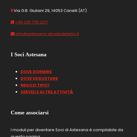
Via G.B. Giuliani 29, 14053 Canelli (AT)
+39 335 778 2217
info@astesana-stradadelvino.it
I Soci Astesana
DOVE DORMIRE
DOVE DEGUSTARE
NEGOZI TIPICI
SERVIZI E ALTRE ATTIVIT
À
Come associarsi
I moduli per diventare Soci di Astesana è compilabile da
questa pagina.