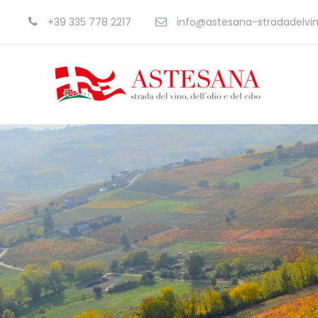
+39 335 778 2217
info@astesana-stradadelvino