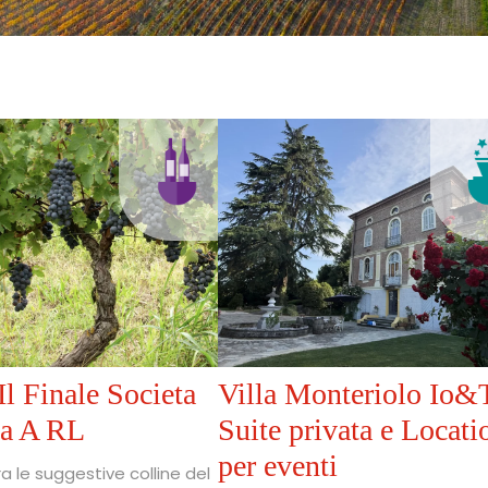
Il Finale Societa
Villa Monteriolo Io&
la A RL
Suite privata e Locati
per eventi
a le suggestive colline del