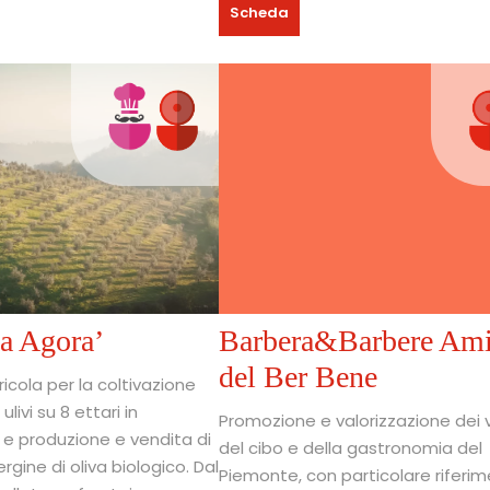
Scheda
a Agora’
Barbera&Barbere Ami
del Ber Bene
icola per la coltivazione
ulivi su 8 ettari in
Promozione e valorizzazione dei vi
e produzione e vendita di
del cibo e della gastronomia del
ergine di oliva biologico. Dal
Piemonte, con particolare riferi