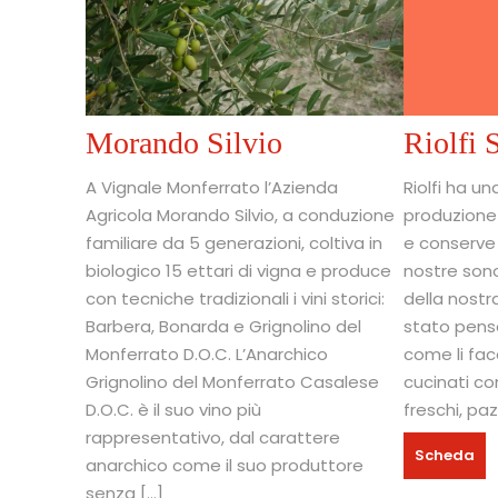
Morando Silvio
Riolfi 
A Vignale Monferrato l’Azienda
Riolfi ha un
Agricola Morando Silvio, a conduzione
produzione 
familiare da 5 generazioni, coltiva in
e conserve 
biologico 15 ettari di vigna e produce
nostre sono
con tecniche tradizionali i vini storici:
della nostr
Barbera, Bonarda e Grignolino del
stato pens
Monferrato D.O.C. L’Anarchico
come li fac
Grignolino del Monferrato Casalese
cucinati co
D.O.C. è il suo vino più
freschi, pa
rappresentativo, dal carattere
Scheda
anarchico come il suo produttore
senza […]