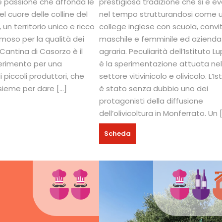
e passione che affonda le
prestigiosa tradizione che si è e
el cuore delle colline del
nel tempo strutturandosi come 
un territorio unico e ricco
college inglese con scuola, convi
amoso per la qualità dei
maschile e femminile ed azienda
a Cantina di Casorzo è il
agraria. Peculiarità dell’Istituto L
ferimento per una
è la sperimentazione attuata ne
 piccoli produttori, che
settore vitivinicolo e olivicolo. L’Is
sieme per dare […]
è stato senza dubbio uno dei
protagonisti della diffusione
dell’olivicoltura in Monferrato. Un 
Scheda