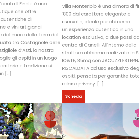
enuta Il Finale è una
Villa Monteriolo è una dimora di f
utique che offre
‘800 dal carattere elegante e
 autentiche di
riservato, ideale per chi cerca
e e vini artigianali
un’esperienza autentica in una
 del cuore della terra del
location esclusiva, a due passi da
tuata tra Castagnole delle
centro di Canelli. All’interno della
igliole d’Asti, la nostra
struttura abbiamo realizzato la S
lie gli ospiti in un luogo
IO&TE, 85mq con JACUZZI ESTERN
erritorio e tradizione si
RISCALDATA ad uso esclusivo degl
in […]
ospiti, pensata per garantire tot
relax e privacy. […]
Scheda