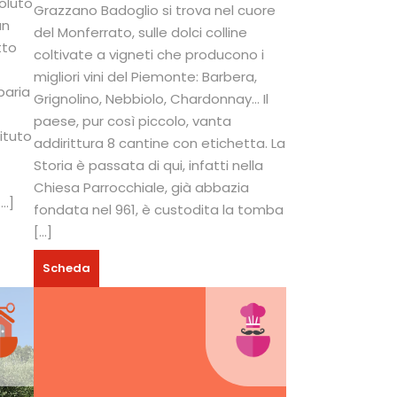
voluto
Grazzano Badoglio si trova nel cuore
un
del Monferrato, sulle dolci colline
tto
coltivate a vigneti che producono i
migliori vini del Piemonte: Barbera,
uparia
Grignolino, Nebbiolo, Chardonnay… Il
l
paese, pur così piccolo, vanta
tituto
addirittura 8 cantine con etichetta. La
Storia è passata di qui, infatti nella
Chiesa Parrocchiale, già abbazia
[…]
fondata nel 961, è custodita la tomba
[…]
Scheda