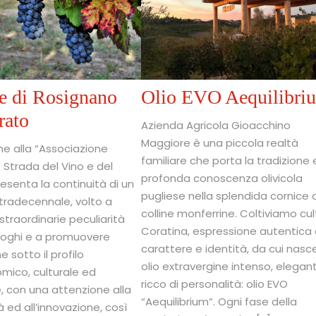
 di Rosignano
Olio EVO Aequilibri
rato
Azienda Agricola Gioacchino
Maggiore è una piccola realtà
e alla “Associazione
familiare che porta la tradizione 
Strada del Vino e del
profonda conoscenza olivicola
esenta la continuità di un
pugliese nella splendida cornice 
tradecennale, volto a
colline monferrine. Coltiviamo cul
straordinarie peculiarità
Coratina, espressione autentica 
luoghi e a promuovere
carattere e identità, da cui nasc
e sotto il profilo
olio extravergine intenso, elegan
mico, culturale ed
ricco di personalità: olio EVO
 con una attenzione alla
“Aequilibrium”. Ogni fase della
à ed all’innovazione, così