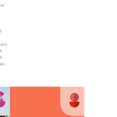
ine
l
uite
A
i
ale