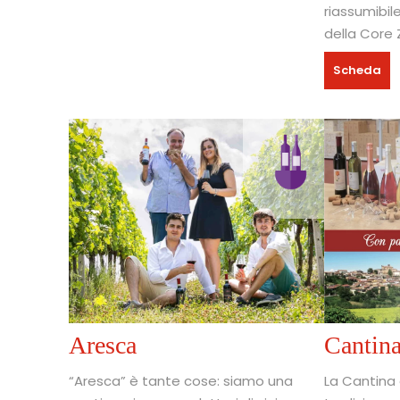
riassumibil
della Core 
Scheda
Aresca
Cantina
“Aresca” è tante cose: siamo una
La Cantina 