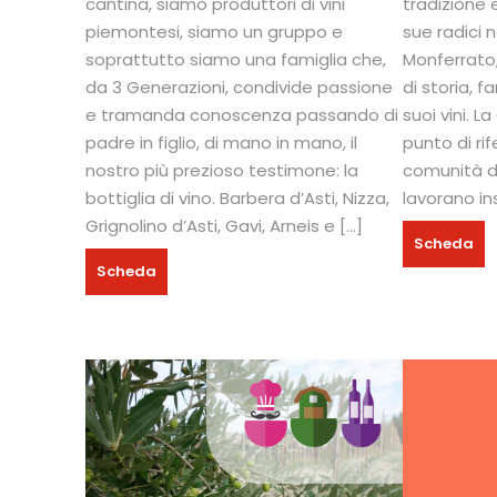
cantina, siamo produttori di vini
tradizione 
piemontesi, siamo un gruppo e
sue radici n
soprattutto siamo una famiglia che,
Monferrato, 
da 3 Generazioni, condivide passione
di storia, f
e tramanda conoscenza passando di
suoi vini. L
padre in figlio, di mano in mano, il
punto di ri
nostro più prezioso testimone: la
comunità di
bottiglia di vino. Barbera d’Asti, Nizza,
lavorano in
Grignolino d’Asti, Gavi, Arneis e […]
Scheda
Scheda