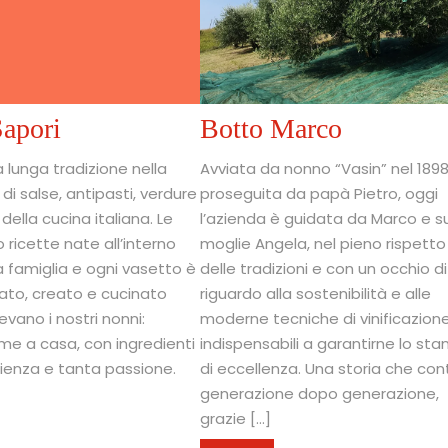
Sapori
Botto Marco
a lunga tradizione nella
Avviata da nonno “Vasin” nel 189
di salse, antipasti, verdure
proseguita da papà Pietro, oggi
della cucina italiana. Le
l’azienda è guidata da Marco e s
 ricette nate all’interno
moglie Angela, nel pieno rispetto
a famiglia e ogni vasetto è
delle tradizioni e con un occhio di
ato, creato e cucinato
riguardo alla sostenibilità e alle
evano i nostri nonni:
moderne tecniche di vinificazione
me a casa, con ingredienti
indispensabili a garantirne lo st
zienza e tanta passione.
di eccellenza. Una storia che con
generazione dopo generazione,
grazie […]