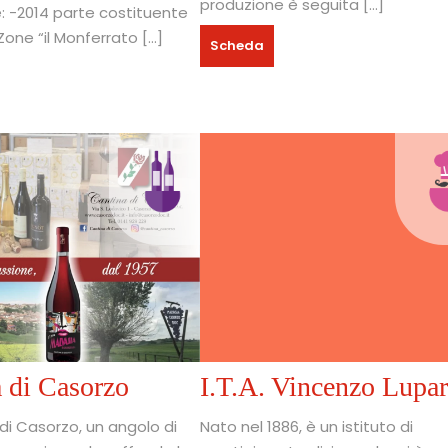
produzione è seguita […]
e: -2014 parte costituente
Zone “il Monferrato […]
Scheda
 di Casorzo
I.T.A. Vincenzo Lupar
di Casorzo, un angolo di
Nato nel 1886, è un istituto di