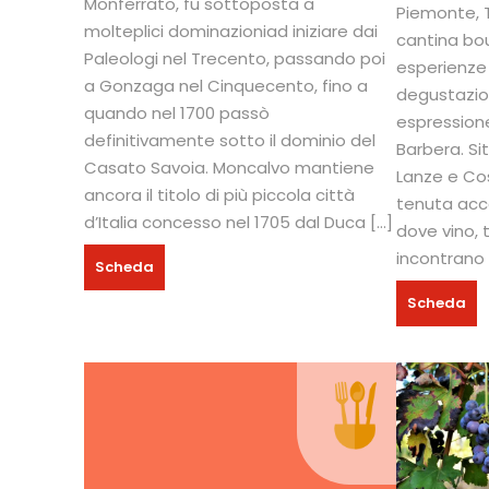
Monferrato, fu sottoposta a
Piemonte, T
molteplici dominazioniad iniziare dai
cantina bo
Paleologi nel Trecento, passando poi
esperienze
a Gonzaga nel Cinquecento, fino a
degustazion
quando nel 1700 passò
espressione
definitivamente sotto il dominio del
Barbera. Si
Casato Savoia. Moncalvo mantiene
Lanze e Cost
ancora il titolo di più piccola città
tenuta accog
d’Italia concesso nel 1705 dal Duca […]
dove vino, t
incontrano 
Scheda
Scheda