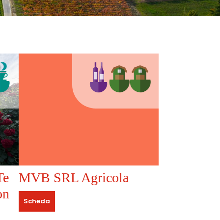
Te
MVB SRL Agricola
on
Scheda