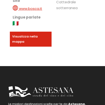
Sito
Cattedrale
sotterranea
www.bosca.it
Lingue parlate
Visualizza nella
mappa
Le migliori destinazioni scelte per te da
Astesana.