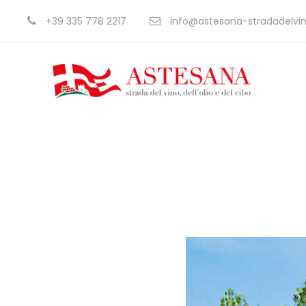
+39 335 778 2217
info@astesana-stradadelvino